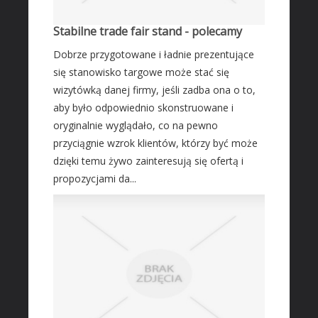
Transport
Stabilne trade fair stand - polecamy
Części Samochodowe
Dobrze przygotowane i ładnie prezentujące
Wynajem
się stanowisko targowe może stać się
Usługi Motoryzacyjne
wizytówką danej firmy, jeśli zadba ona o to,
Salony, Komisy
aby było odpowiednio skonstruowane i
oryginalnie wyglądało, co na pewno
MARKETING
przyciągnie wzrok klientów, którzy być może
Agencje Reklamowe
dzięki temu żywo zainteresują się ofertą i
Materiały Reklamowe
propozycjami da...
Inne Agencje
AKTYWNOŚĆ FIZYCZNA
Imprezy Integracyjne
PRZEMYSŁ
Informatyczne
Restauracje, Catering