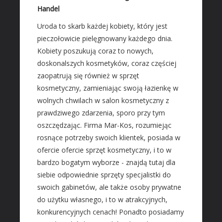
Materiały Budowlane
Handel
REZYDENCJE
Uroda to skarb każdej kobiety, który jest
pieczołowicie pielęgnowany każdego dnia.
Drzwi i Okna
Kobiety poszukują coraz to nowych,
Klimatyzacja i Wentylacja
doskonalszych kosmetyków, coraz częściej
Nieruchomości, Działki
zaopatrują się również w sprzęt
Domy, Mieszkania
kosmetyczny, zamieniając swoją łazienkę w
wolnych chwilach w salon kosmetyczny z
SZKOŁA
prawdziwego zdarzenia, sporo przy tym
Placówki Edukacyjne
oszczędzając. Firma Mar-Kos, rozumiejąc
Kursy Językowe
rosnące potrzeby swoich klientek, posiada w
Konferencje, Sale Szkoleniowe
ofercie ofercie sprzęt kosmetyczny, i to w
Kursy i Szkolenia
bardzo bogatym wyborze - znajdą tutaj dla
siebie odpowiednie sprzęty specjalistki do
SPRZEDAŻ INTERNTOWA
swoich gabinetów, ale także osoby prywatne
Dla Dzieci
do użytku własnego, i to w atrakcyjnych,
Meble
konkurencyjnych cenach! Ponadto posiadamy