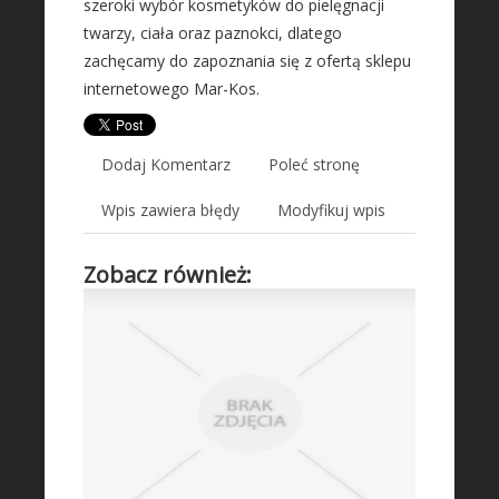
szeroki wybór kosmetyków do pielęgnacji
Wyposażenie Wnętrz
twarzy, ciała oraz paznokci, dlatego
Wyposażenie Łazienki
zachęcamy do zapoznania się z ofertą sklepu
Odzież
internetowego Mar-Kos.
Sport
Elektronika, RTV, AGD
Dodaj Komentarz
Poleć stronę
Art. Dla Zwierząt
Ogród, Rośliny
Wpis zawiera błędy
Modyfikuj wpis
Chemia
Zobacz również:
Art. Spożywcze
Inne Sklepy
MASZYNY SPECJALISTYCZNE
Maszyny
Narzędzia
Przemysł Metalowy
AUTO-MOTO