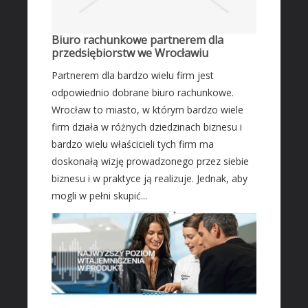
Fotografia
Adwokaci, Porady Prawne
Biuro rachunkowe partnerem dla
przedsiębiorstw we Wrocławiu
Ślub i Wesele
Partnerem dla bardzo wielu firm jest
Sprzątanie, Porządkowanie
odpowiednio dobrane biuro rachunkowe.
Serwis
Wrocław to miasto, w którym bardzo wiele
Opieka
firm działa w różnych dziedzinach biznesu i
Inne Usługi
bardzo wielu właścicieli tych firm ma
doskonałą wizję prowadzonego przez siebie
HOTELE
biznesu i w praktyce ją realizuje. Jednak, aby
Hotele i Noclegi
mogli w pełni skupić...
Podróże
Wypoczynek
ZABIEGI
Dietetyka, Odchudzanie
Kosmetyki