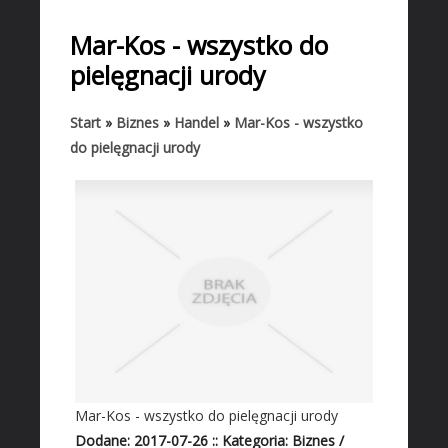
START
Mar-Kos - wszystko do
BIZNES
pielęgnacji urody
Biura Rachunkowe
Doradztwo
Start
»
Biznes
»
Handel
»
Mar-Kos - wszystko
do pielęgnacji urody
Drukarnie
Handel
Hurtownie
Kredyty, Leasing
Oferty Pracy
Ekologia
Banki, Przelewy, Waluty, Kantory
BUDOWLANKA
Projektowanie
Mar-Kos - wszystko do pielęgnacji urody
Remonty, Elektryk, Hydraulik
Dodane: 2017-07-26
::
Kategoria: Biznes /