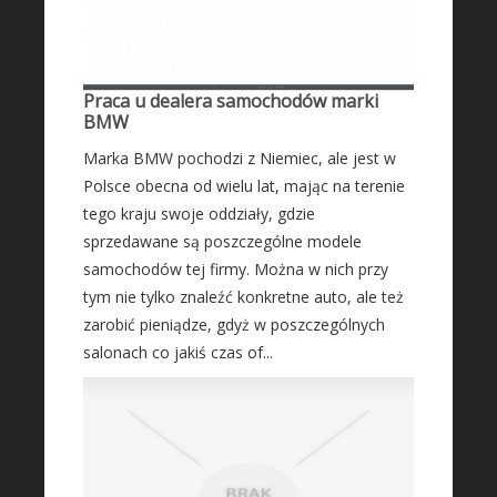
Leczenie
Salony Kosmetyczne
Sprzęt Medyczny
Praca u dealera samochodów marki
SOFTWARE
BMW
Oprogramowanie
Marka BMW pochodzi z Niemiec, ale jest w
Strony Internetowe
Polsce obecna od wielu lat, mając na terenie
tego kraju swoje oddziały, gdzie
KONTAKT
sprzedawane są poszczególne modele
samochodów tej firmy. Można w nich przy
tym nie tylko znaleźć konkretne auto, ale też
zarobić pieniądze, gdyż w poszczególnych
salonach co jakiś czas of...