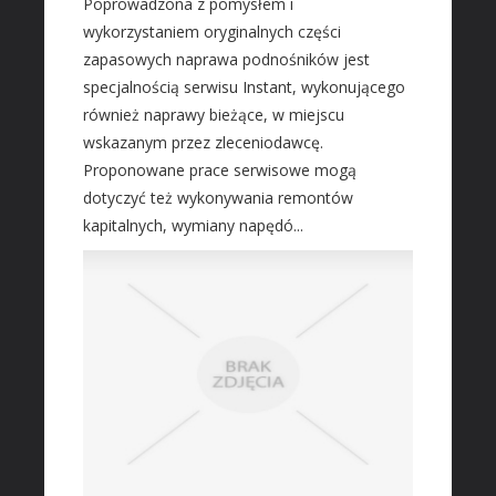
Poprowadzona z pomysłem i
Fotografia
wykorzystaniem oryginalnych części
Adwokaci, Porady Prawne
zapasowych naprawa podnośników jest
specjalnością serwisu Instant, wykonującego
Ślub i Wesele
również naprawy bieżące, w miejscu
Sprzątanie, Porządkowanie
wskazanym przez zleceniodawcę.
Serwis
Proponowane prace serwisowe mogą
Opieka
dotyczyć też wykonywania remontów
Inne Usługi
kapitalnych, wymiany napędó...
HOTELE
Hotele i Noclegi
Podróże
Wypoczynek
ZABIEGI
Dietetyka, Odchudzanie
Kosmetyki