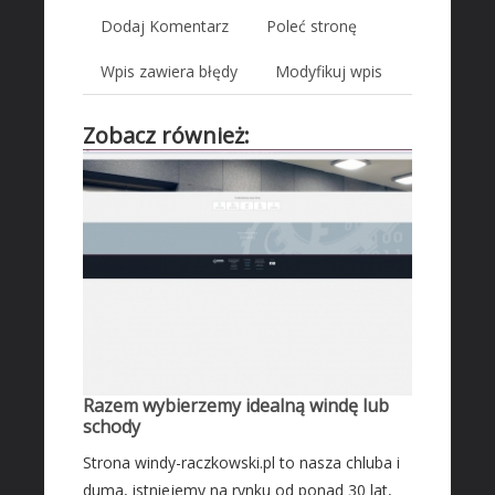
Wyposażenie Wnętrz
Dodaj Komentarz
Poleć stronę
Wyposażenie Łazienki
Wpis zawiera błędy
Modyfikuj wpis
Odzież
Sport
Zobacz również:
Elektronika, RTV, AGD
Art. Dla Zwierząt
Ogród, Rośliny
Chemia
Art. Spożywcze
Inne Sklepy
MASZYNY SPECJALISTYCZNE
Maszyny
Razem wybierzemy idealną windę lub
Narzędzia
schody
Przemysł Metalowy
Strona windy-raczkowski.pl to nasza chluba i
AUTO-MOTO
duma, istniejemy na rynku od ponad 30 lat,