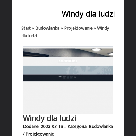
START
Windy dla ludzi
BIZNES
Biura Rachunkowe
Start
»
Budowlanka
»
Projektowanie
»
Windy
dla ludzi
Doradztwo
Drukarnie
Handel
Hurtownie
Kredyty, Leasing
Oferty Pracy
Ekologia
Banki, Przelewy, Waluty, Kantory
BUDOWLANKA
Windy dla ludzi
Projektowanie
Dodane: 2023-03-13
::
Kategoria: Budowlanka
Remonty, Elektryk, Hydraulik
/ Projektowanie