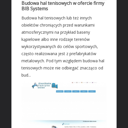
Budowa hal tenisowych w ofercie firmy
Leczenie
BIB Systems
Salony Kosmetyczne
Budowa hal tenisowych lub też innych
Sprzęt Medyczny
obiektów chroniących przed warunkami
SOFTWARE
atmosferycznymi na przykład baseny
kąpielowe albo inne rodzaje terenów
Oprogramowanie
wykorzystywanych do celów sportowych,
Strony Internetowe
często realizowana jest z prefabrykatów
KONTAKT
metalowych. Pod tym względem budowa hal
tenisowych może nie odbiegać znacząco od
bud...