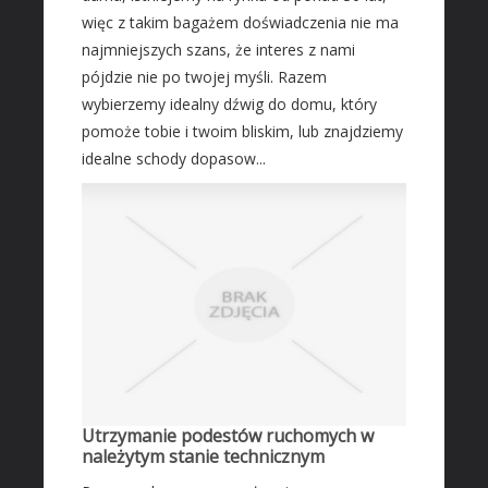
więc z takim bagażem doświadczenia nie ma
Transport
najmniejszych szans, że interes z nami
Części Samochodowe
pójdzie nie po twojej myśli. Razem
Wynajem
wybierzemy idealny dźwig do domu, który
Usługi Motoryzacyjne
pomoże tobie i twoim bliskim, lub znajdziemy
Salony, Komisy
idealne schody dopasow...
MARKETING
Agencje Reklamowe
Materiały Reklamowe
Inne Agencje
AKTYWNOŚĆ FIZYCZNA
Imprezy Integracyjne
PRZEMYSŁ
Utrzymanie podestów ruchomych w
Informatyczne
należytym stanie technicznym
Restauracje, Catering