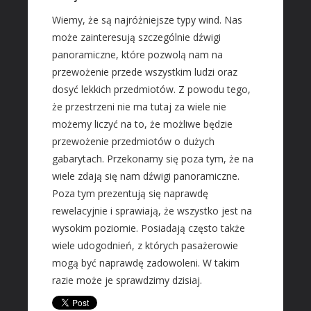
Materiały Budowlane
Wiemy, że są najróżniejsze typy wind. Nas
REZYDENCJE
może zainteresują szczególnie dźwigi
panoramiczne, które pozwolą nam na
Drzwi i Okna
przewożenie przede wszystkim ludzi oraz
Klimatyzacja i Wentylacja
dosyć lekkich przedmiotów. Z powodu tego,
Nieruchomości, Działki
że przestrzeni nie ma tutaj za wiele nie
Domy, Mieszkania
możemy liczyć na to, że możliwe będzie
przewożenie przedmiotów o dużych
SZKOŁA
gabarytach. Przekonamy się poza tym, że na
Placówki Edukacyjne
wiele zdają się nam dźwigi panoramiczne.
Kursy Językowe
Poza tym prezentują się naprawdę
Konferencje, Sale Szkoleniowe
rewelacyjnie i sprawiają, że wszystko jest na
Kursy i Szkolenia
wysokim poziomie. Posiadają często także
wiele udogodnień, z których pasażerowie
SPRZEDAŻ INTERNTOWA
mogą być naprawdę zadowoleni. W takim
Dla Dzieci
razie może je sprawdzimy dzisiaj.
Meble