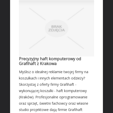
Fotografia
Adwokaci, Porady Prawne
Ślub i Wesele
Sprzątanie, Porządkowanie
Serwis
Opieka
Inne Usługi
Precyzyjny haft komputerowy od
HOTELE
Grafihaft z Krakowa
Hotele i Noclegi
Myślisz o idealnej reklamie twojej firmy na
Podróże
koszulkach i innych elementach odzieży?
Wypoczynek
Skorzystaj z oferty firmy Grafihaft -
wykonującej koszulki - haft komputerowy
ZABIEGI
(Kraków). Profesjonalne oprogramowanie
Dietetyka, Odchudzanie
oraz sprzęt, świetni fachowcy oraz własne
Kosmetyki
studio projektowe dają firmie Grafihaft