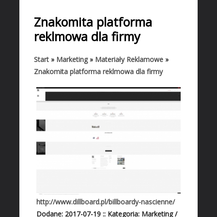
START
Znakomita platforma
BIZNES
reklmowa dla firmy
Biura Rachunkowe
Doradztwo
Start
»
Marketing
»
Materiały Reklamowe
»
Znakomita platforma reklmowa dla firmy
Drukarnie
Handel
Hurtownie
Kredyty, Leasing
Oferty Pracy
Ekologia
Banki, Przelewy, Waluty, Kantory
BUDOWLANKA
Projektowanie
http://www.dillboard.pl/billboardy-nascienne/
Remonty, Elektryk, Hydraulik
Dodane: 2017-07-19
::
Kategoria: Marketing /