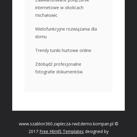
internetowe w okolicach
michałowic
Wielofunkcyjne rozwiązania dla
domu
Trendy tuniki hurtowe online
Zdobądź profesjonalne
fotografie dokumentów.
www.szablon360.zaplecza-rwd.demo.kompan.pl ©
2017
Free Html5 Templates
designed by