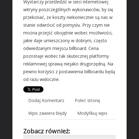
Wystarczy prześledzić w sieci internetowej
Wyposażenie Wnętrz
witryny poszczególnych wykonawców, by się
Wyposażenie Łazienki
przekonać, że koszty niekoniecznie są nas w
Odzież
stanie odwrócić od pomysłu. Przy czym nie
Sport
można przejść obojętnie wobec możliwości,
Elektronika, RTV, AGD
jakie daje umieszczony w dobrym, często
odwiedzanym miejscu billboard. Cena
Art. Dla Zwierząt
pozostaje wobec tak skutecznej platformy
Ogród, Rośliny
reklamowej sprawą niejako drugorzędną. Na
Chemia
pewno korzyści z postawienia billboardu będą
Art. Spożywcze
od razu widoczne.
Inne Sklepy
MASZYNY SPECJALISTYCZNE
Dodaj Komentarz
Poleć stronę
Maszyny
Wpis zawiera błędy
Modyfikuj wpis
Narzędzia
Przemysł Metalowy
Zobacz również:
AUTO-MOTO