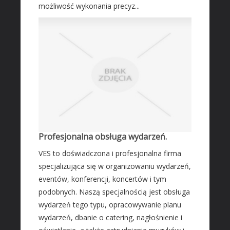
Leczenie
możliwość wykonania precyz...
Salony Kosmetyczne
Sprzęt Medyczny
SOFTWARE
Oprogramowanie
Strony Internetowe
KONTAKT
Profesjonalna obsługa wydarzeń.
VES to doświadczona i profesjonalna firma
specjalizująca się w organizowaniu wydarzeń,
eventów, konferencji, koncertów i tym
podobnych. Naszą specjalnością jest obsługa
wydarzeń tego typu, opracowywanie planu
wydarzeń, dbanie o catering, nagłośnienie i