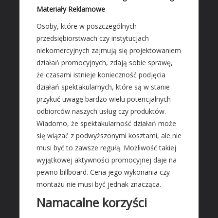
Materiały Budowlane
Materiały Reklamowe
REZYDENCJE
Osoby, które w poszczególnych
przedsiębiorstwach czy instytucjach
Drzwi i Okna
niekomercyjnych zajmują się projektowaniem
Klimatyzacja i Wentylacja
działań promocyjnych, zdają sobie sprawę,
Nieruchomości, Działki
że czasami istnieje konieczność podjęcia
Domy, Mieszkania
działań spektakularnych, które są w stanie
przykuć uwagę bardzo wielu potencjalnych
SZKOŁA
odbiorców naszych usług czy produktów.
Placówki Edukacyjne
Wiadomo, że spektakularność działań może
Kursy Językowe
się wiązać z podwyższonymi kosztami, ale nie
Konferencje, Sale Szkoleniowe
musi być to zawsze regułą. Możliwość takiej
Kursy i Szkolenia
wyjątkowej aktywności promocyjnej daje na
pewno billboard. Cena jego wykonania czy
SPRZEDAŻ INTERNTOWA
montażu nie musi być jednak znacząca.
Dla Dzieci
Namacalne korzyści
Meble