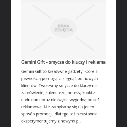
Transport
Części Samochodowe
Wynajem
Usługi Motoryzacyjne
Salony, Komisy
MARKETING
Agencje Reklamowe
Gemini Gift - smycze do kluczy i reklama
Materiały Reklamowe
Gemini Gift to kreatywne gadżety, które z
Inne Agencje
pewnością pomogą ci sięgnąć po nowych
klientów. Tworzymy smycze do kluczy na
AKTYWNOŚĆ FIZYCZNA
zamówienie, kalendarze, notesy, kubki z
Imprezy Integracyjne
nadrukami oraz niezwykle wygodną odzież
PRZEMYSŁ
reklamową. Nie zamykamy się na jeden
sposób promocji, dlatego też nieustannie
Informatyczne
eksperymentujemy z nowymi p...
Restauracje, Catering