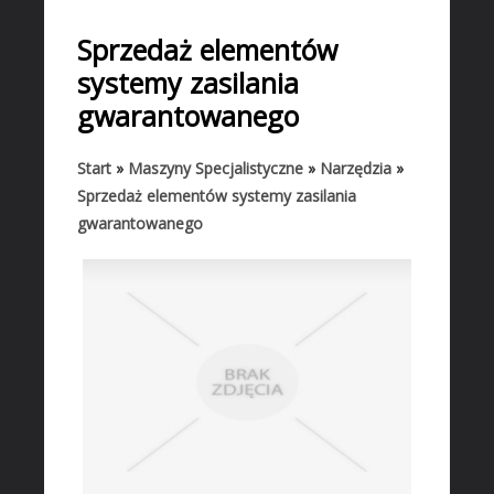
START
Sprzedaż elementów
BIZNES
systemy zasilania
Biura Rachunkowe
gwarantowanego
Doradztwo
Drukarnie
Start
»
Maszyny Specjalistyczne
»
Narzędzia
»
Sprzedaż elementów systemy zasilania
Handel
gwarantowanego
Hurtownie
Kredyty, Leasing
Oferty Pracy
Ekologia
Banki, Przelewy, Waluty, Kantory
BUDOWLANKA
Projektowanie
Remonty, Elektryk, Hydraulik