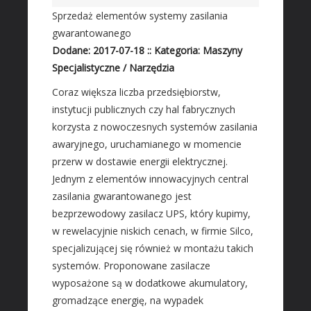
Materiały Budowlane
Sprzedaż elementów systemy zasilania
REZYDENCJE
gwarantowanego
Dodane: 2017-07-18
::
Kategoria: Maszyny
Drzwi i Okna
Specjalistyczne / Narzędzia
Klimatyzacja i Wentylacja
Coraz większa liczba przedsiębiorstw,
Nieruchomości, Działki
instytucji publicznych czy hal fabrycznych
Domy, Mieszkania
korzysta z nowoczesnych systemów zasilania
SZKOŁA
awaryjnego, uruchamianego w momencie
przerw w dostawie energii elektrycznej.
Placówki Edukacyjne
Jednym z elementów innowacyjnych central
Kursy Językowe
zasilania gwarantowanego jest
Konferencje, Sale Szkoleniowe
bezprzewodowy zasilacz UPS, który kupimy,
Kursy i Szkolenia
w rewelacyjnie niskich cenach, w firmie Silco,
specjalizującej się również w montażu takich
SPRZEDAŻ INTERNTOWA
systemów. Proponowane zasilacze
Dla Dzieci
wyposażone są w dodatkowe akumulatory,
Meble
gromadzące energię, na wypadek