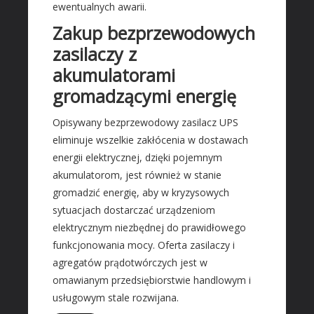
Wyposażenie Wnętrz
ewentualnych awarii.
Wyposażenie Łazienki
Zakup bezprzewodowych
Odzież
zasilaczy z
Sport
akumulatorami
Elektronika, RTV, AGD
gromadzącymi energię
Art. Dla Zwierząt
Opisywany bezprzewodowy zasilacz UPS
Ogród, Rośliny
eliminuje wszelkie zakłócenia w dostawach
Chemia
energii elektrycznej, dzięki pojemnym
Art. Spożywcze
akumulatorom, jest również w stanie
gromadzić energię, aby w kryzysowych
Inne Sklepy
sytuacjach dostarczać urządzeniom
MASZYNY SPECJALISTYCZNE
elektrycznym niezbędnej do prawidłowego
Maszyny
funkcjonowania mocy. Oferta zasilaczy i
agregatów prądotwórczych jest w
Narzędzia
omawianym przedsiębiorstwie handlowym i
Przemysł Metalowy
usługowym stale rozwijana.
AUTO-MOTO