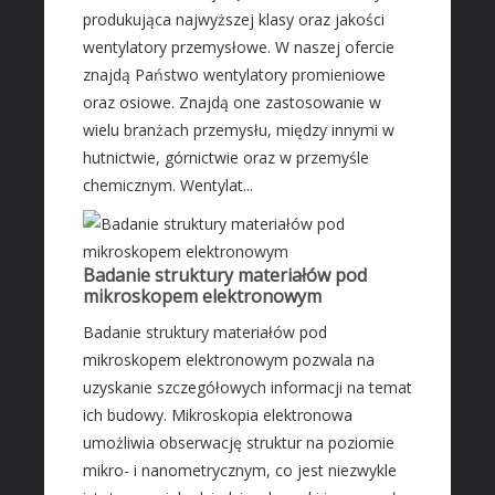
produkująca najwyższej klasy oraz jakości
Fotografia
wentylatory przemysłowe. W naszej ofercie
Adwokaci, Porady Prawne
znajdą Państwo wentylatory promieniowe
Ślub i Wesele
oraz osiowe. Znajdą one zastosowanie w
Sprzątanie, Porządkowanie
wielu branżach przemysłu, między innymi w
Serwis
hutnictwie, górnictwie oraz w przemyśle
chemicznym. Wentylat...
Opieka
Inne Usługi
HOTELE
Badanie struktury materiałów pod
mikroskopem elektronowym
Hotele i Noclegi
Podróże
Badanie struktury materiałów pod
mikroskopem elektronowym pozwala na
Wypoczynek
uzyskanie szczegółowych informacji na temat
ZABIEGI
ich budowy. Mikroskopia elektronowa
Dietetyka, Odchudzanie
umożliwia obserwację struktur na poziomie
mikro- i nanometrycznym, co jest niezwykle
Kosmetyki