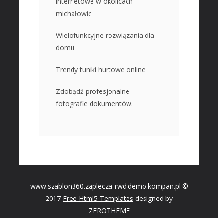
internetowe w okolicach
michałowic
Wielofunkcyjne rozwiązania dla
domu
Trendy tuniki hurtowe online
Zdobądź profesjonalne
fotografie dokumentów.
www.szablon360.zaplecza-rwd.demo.kompan.pl ©
2017
Free Html5 Templates
designed by
ZEROTHEME