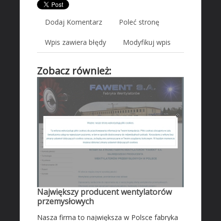
Transport
Dodaj Komentarz
Poleć stronę
Części Samochodowe
Wynajem
Wpis zawiera błędy
Modyfikuj wpis
Usługi Motoryzacyjne
Zobacz również:
Salony, Komisy
MARKETING
Agencje Reklamowe
Materiały Reklamowe
Inne Agencje
AKTYWNOŚĆ FIZYCZNA
Imprezy Integracyjne
PRZEMYSŁ
Największy producent wentylatorów
przemysłowych
Informatyczne
Restauracje, Catering
Nasza firma to największa w Polsce fabryka