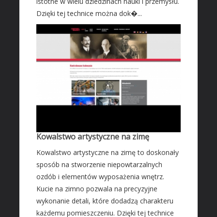
istotne w wielu dziedzinach nauki i przemysłu.
Leczenie
Dzięki tej technice można dok�...
Salony Kosmetyczne
Sprzęt Medyczny
SOFTWARE
Oprogramowanie
Strony Internetowe
KONTAKT
Kowalstwo artystyczne na zimę
Kowalstwo artystyczne na zimę to doskonały
sposób na stworzenie niepowtarzalnych
ozdób i elementów wyposażenia wnętrz.
Kucie na zimno pozwala na precyzyjne
wykonanie detali, które dodadzą charakteru
każdemu pomieszczeniu. Dzięki tej technice