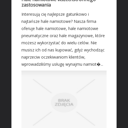
Leczenie
zastosowania
Salony Kosmetyczne
Interesują cię najlepsze gatunkowo i
Sprzęt Medyczny
najtańsze hale namiotowe? Nasza firma
oferuje hale namiotowe, hale namiotowe
SOFTWARE
pneumatyczne oraz hale magazynowe, które
Oprogramowanie
możesz wykorzystać do wielu celów. Nie
Strony Internetowe
musisz ich od nas kupować, gdyż wychodząc
naprzeciw oczekiwaniom klientów,
KONTAKT
wprowadziliśmy usługę wynajmu namiot�...