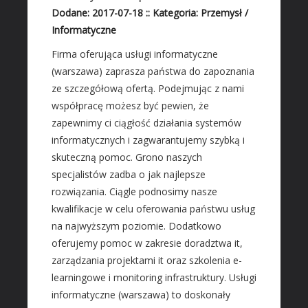
Materiały Budowlane
Dodane: 2017-07-18
::
Kategoria: Przemysł /
Informatyczne
REZYDENCJE
Firma oferująca usługi informatyczne
Drzwi i Okna
(warszawa) zaprasza państwa do zapoznania
Klimatyzacja i Wentylacja
ze szczegółową ofertą. Podejmując z nami
Nieruchomości, Działki
współpracę możesz być pewien, że
Domy, Mieszkania
zapewnimy ci ciągłość działania systemów
informatycznych i zagwarantujemy szybką i
SZKOŁA
skuteczną pomoc. Grono naszych
Placówki Edukacyjne
specjalistów zadba o jak najlepsze
Kursy Językowe
rozwiązania. Ciągle podnosimy nasze
Konferencje, Sale Szkoleniowe
kwalifikacje w celu oferowania państwu usług
Kursy i Szkolenia
na najwyższym poziomie. Dodatkowo
oferujemy pomoc w zakresie doradztwa it,
SPRZEDAŻ INTERNTOWA
zarządzania projektami it oraz szkolenia e-
Dla Dzieci
learningowe i monitoring infrastruktury. Usługi
Meble
informatyczne (warszawa) to doskonały