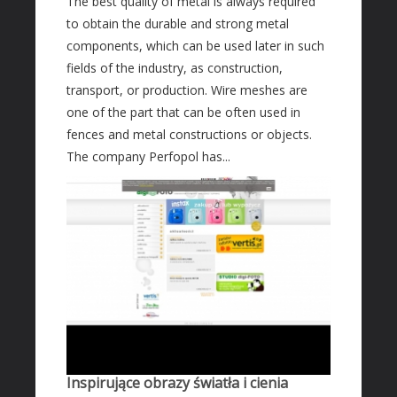
The best quality of metal is always required
Transport
to obtain the durable and strong metal
components, which can be used later in such
Części Samochodowe
fields of the industry, as construction,
Wynajem
transport, or production. Wire meshes are
Usługi Motoryzacyjne
one of the part that can be often used in
Salony, Komisy
fences and metal constructions or objects.
The company Perfopol has...
MARKETING
Agencje Reklamowe
Materiały Reklamowe
Inne Agencje
AKTYWNOŚĆ FIZYCZNA
Imprezy Integracyjne
PRZEMYSŁ
Informatyczne
Inspirujące obrazy światła i cienia
Restauracje, Catering