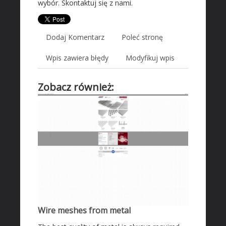
wybór. Skontaktuj się z nami.
Wyposażenie Wnętrz
Wyposażenie Łazienki
Odzież
Dodaj Komentarz
Poleć stronę
Sport
Wpis zawiera błędy
Modyfikuj wpis
Elektronika, RTV, AGD
Art. Dla Zwierząt
Zobacz również:
Ogród, Rośliny
Chemia
Art. Spożywcze
Inne Sklepy
MASZYNY SPECJALISTYCZNE
Maszyny
Narzędzia
Przemysł Metalowy
Wire meshes from metal
AUTO-MOTO