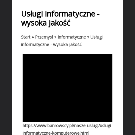
START
Usługi informatyczne -
BIZNES
wysoka jakość
Biura Rachunkowe
Doradztwo
Start
»
Przemysł
»
Informatyczne
»
Usługi
informatyczne - wysoka jakość
Drukarnie
Handel
Hurtownie
Kredyty, Leasing
Oferty Pracy
Ekologia
Banki, Przelewy, Waluty, Kantory
BUDOWLANKA
Projektowanie
https://www.banrowscy.pl/nasze-uslugi/uslugi-
Remonty, Elektryk, Hydraulik
informatyczne-komputerowe.html