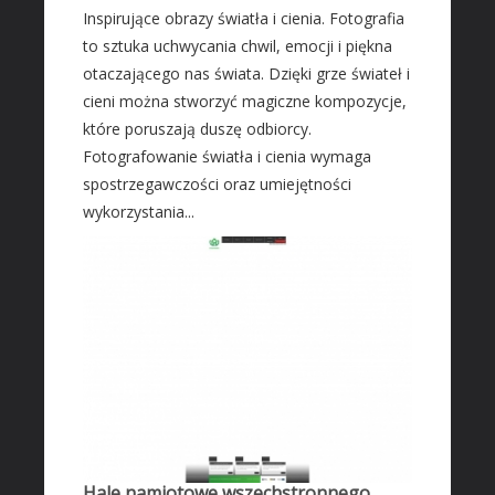
Inspirujące obrazy światła i cienia. Fotografia
Fotografia
to sztuka uchwycania chwil, emocji i piękna
Adwokaci, Porady Prawne
otaczającego nas świata. Dzięki grze świateł i
Ślub i Wesele
cieni można stworzyć magiczne kompozycje,
Sprzątanie, Porządkowanie
które poruszają duszę odbiorcy.
Fotografowanie światła i cienia wymaga
Serwis
spostrzegawczości oraz umiejętności
Opieka
wykorzystania...
Inne Usługi
HOTELE
Hotele i Noclegi
Podróże
Wypoczynek
ZABIEGI
Dietetyka, Odchudzanie
Kosmetyki
Hale namiotowe wszechstronnego