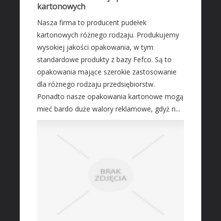
kartonowych
Transport
Nasza firma to producent pudełek
Części Samochodowe
kartonowych różnego rodzaju. Produkujemy
Wynajem
wysokiej jakości opakowania, w tym
Usługi Motoryzacyjne
standardowe produkty z bazy Fefco. Są to
opakowania mające szerokie zastosowanie
Salony, Komisy
dla różnego rodzaju przedsiębiorstw.
MARKETING
Ponadto nasze opakowania kartonowe mogą
Agencje Reklamowe
mieć bardo duże walory reklamowe, gdyż n...
Materiały Reklamowe
Inne Agencje
AKTYWNOŚĆ FIZYCZNA
Imprezy Integracyjne
PRZEMYSŁ
Informatyczne
Restauracje, Catering