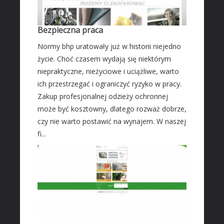
Leczenie
Salony Kosmetyczne
Bezpieczna praca
Sprzęt Medyczny
Normy bhp uratowały już w historii niejedno
SOFTWARE
życie. Choć czasem wydają się niektórym
Oprogramowanie
niepraktyczne, nieżyciowe i uciążliwe, warto
Strony Internetowe
ich przestrzegać i ograniczyć ryzyko w pracy.
Zakup profesjonalnej odzieży ochronnej
KONTAKT
może być kosztowny, dlatego rozważ dobrze,
czy nie warto postawić na wynajem. W naszej
fi...