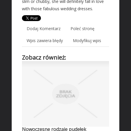
slim or chubby, she will definitely fall in love
Wyposażenie Wnętrz
with those fabulous wedding dresses.
Wyposażenie Łazienki
Odzież
Sport
Dodaj Komentarz
Poleć stronę
Elektronika, RTV, AGD
Wpis zawiera błędy
Modyfikuj wpis
Art. Dla Zwierząt
Ogród, Rośliny
Zobacz również:
Chemia
Art. Spożywcze
Inne Sklepy
MASZYNY SPECJALISTYCZNE
Maszyny
Narzędzia
Przemysł Metalowy
AUTO-MOTO
Nowoczesne rodzaje pudełek