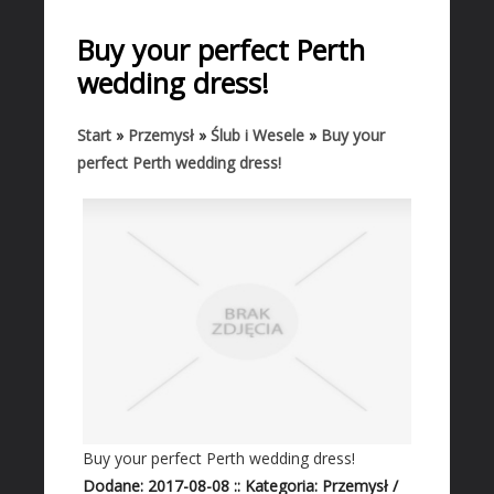
START
Buy your perfect Perth
BIZNES
wedding dress!
Biura Rachunkowe
Doradztwo
Start
»
Przemysł
»
Ślub i Wesele
»
Buy your
perfect Perth wedding dress!
Drukarnie
Handel
Hurtownie
Kredyty, Leasing
Oferty Pracy
Ekologia
Banki, Przelewy, Waluty, Kantory
BUDOWLANKA
Projektowanie
Buy your perfect Perth wedding dress!
Remonty, Elektryk, Hydraulik
Dodane: 2017-08-08
::
Kategoria: Przemysł /