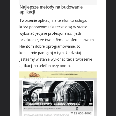
Fotografia
Najlepsze metody na budowanie
aplikacji
Adwokaci, Porady Prawne
Tworzenie aplikacji na telefon to usługa,
Ślub i Wesele
która poprawnie i skutecznie są w stanie
Sprzątanie, Porządkowanie
wykonać jedynie profesjonaliści. Jeśli
Serwis
oczekujesz, że twoja firma zaoferuje swoim
Opieka
klientom dobre oprogramowanie, to
Inne Usługi
koniecznie pamiętaj o tym, że dzisiaj
jesteśmy w stanie wykonać takie tworzenie
HOTELE
aplikacji na telefon przy pomo...
Hotele i Noclegi
Podróże
Wypoczynek
ZABIEGI
Dietetyka, Odchudzanie
Kosmetyki