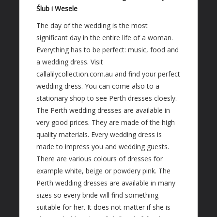
Materiały Budowlane
Ślub i Wesele
REZYDENCJE
The day of the wedding is the most
significant day in the entire life of a woman.
Drzwi i Okna
Everything has to be perfect: music, food and
Klimatyzacja i Wentylacja
a wedding dress. Visit
Nieruchomości, Działki
callalilycollection.com.au and find your perfect
Domy, Mieszkania
wedding dress. You can come also to a
stationary shop to see Perth dresses cloesly.
SZKOŁA
The Perth wedding dresses are available in
Placówki Edukacyjne
very good prices. They are made of the high
Kursy Językowe
quality materials. Every wedding dress is
Konferencje, Sale Szkoleniowe
made to impress you and wedding guests.
Kursy i Szkolenia
There are various colours of dresses for
example white, beige or powdery pink. The
SPRZEDAŻ INTERNTOWA
Perth wedding dresses are available in many
Dla Dzieci
sizes so every bride will find something
Meble
suitable for her. It does not matter if she is