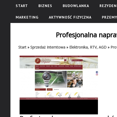
START
BIZNES
BUDOWLANKA
REZYDEN
MARKETING
AKTYWNOŚĆ FIZYCZNA
PRZEMY
Profesjonalna napr
Start
»
Sprzedaż Interntowa
»
Elektronika, RTV, AGD
»
Pro