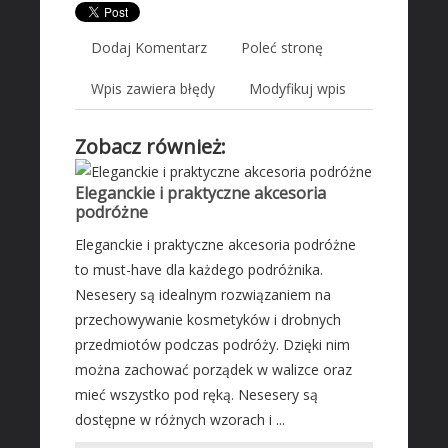
Wyposażenie Wnętrz
Wyposażenie Łazienki
Dodaj Komentarz
Poleć stronę
Odzież
Wpis zawiera błędy
Modyfikuj wpis
Sport
Elektronika, RTV, AGD
Zobacz również:
Art. Dla Zwierząt
Ogród, Rośliny
Eleganckie i praktyczne akcesoria
podróżne
Chemia
Eleganckie i praktyczne akcesoria podróżne
Art. Spożywcze
to must-have dla każdego podróżnika.
Inne Sklepy
Nesesery są idealnym rozwiązaniem na
MASZYNY SPECJALISTYCZNE
przechowywanie kosmetyków i drobnych
przedmiotów podczas podróży. Dzięki nim
Maszyny
można zachować porządek w walizce oraz
Narzędzia
mieć wszystko pod ręką. Nesesery są
Przemysł Metalowy
dostępne w różnych wzorach i ...
AUTO-MOTO