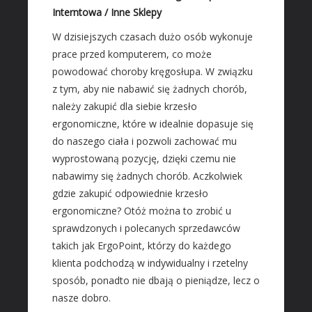
Materiały Budowlane
Interntowa / Inne Sklepy
REZYDENCJE
W dzisiejszych czasach dużo osób wykonuje
prace przed komputerem, co może
Drzwi i Okna
powodować choroby kręgosłupa. W związku
Klimatyzacja i Wentylacja
z tym, aby nie nabawić się żadnych chorób,
Nieruchomości, Działki
należy zakupić dla siebie krzesło
Domy, Mieszkania
ergonomiczne, które w idealnie dopasuje się
do naszego ciała i pozwoli zachować mu
SZKOŁA
wyprostowaną pozycję, dzięki czemu nie
Placówki Edukacyjne
nabawimy się żadnych chorób. Aczkolwiek
Kursy Językowe
gdzie zakupić odpowiednie krzesło
Konferencje, Sale Szkoleniowe
ergonomiczne? Otóż można to zrobić u
Kursy i Szkolenia
sprawdzonych i polecanych sprzedawców
takich jak ErgoPoint, którzy do każdego
SPRZEDAŻ INTERNTOWA
klienta podchodzą w indywidualny i rzetelny
Dla Dzieci
sposób, ponadto nie dbają o pieniądze, lecz o
Meble
nasze dobro.