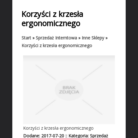
START
Korzyści z krzesła
BIZNES
ergonomicznego
Biura Rachunkowe
Doradztwo
Start
»
Sprzedaż Interntowa
»
Inne Sklepy
»
Korzyści z krzesła ergonomicznego
Drukarnie
Handel
Hurtownie
Kredyty, Leasing
Oferty Pracy
Ekologia
Banki, Przelewy, Waluty, Kantory
BUDOWLANKA
Projektowanie
Korzyści z krzesła ergonomicznego
Remonty, Elektryk, Hydraulik
Dodane: 2017-07-20
::
Kategoria: Sprzedaż