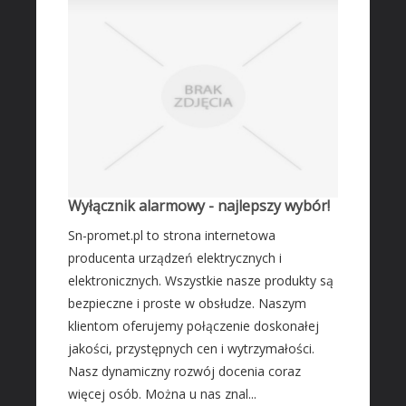
Transport
Części Samochodowe
Wynajem
Usługi Motoryzacyjne
Salony, Komisy
MARKETING
Agencje Reklamowe
Wyłącznik alarmowy - najlepszy wybór!
Materiały Reklamowe
Sn-promet.pl to strona internetowa
Inne Agencje
producenta urządzeń elektrycznych i
AKTYWNOŚĆ FIZYCZNA
elektronicznych. Wszystkie nasze produkty są
bezpieczne i proste w obsłudze. Naszym
Imprezy Integracyjne
klientom oferujemy połączenie doskonałej
PRZEMYSŁ
jakości, przystępnych cen i wytrzymałości.
Nasz dynamiczny rozwój docenia coraz
Informatyczne
więcej osób. Można u nas znal...
Restauracje, Catering