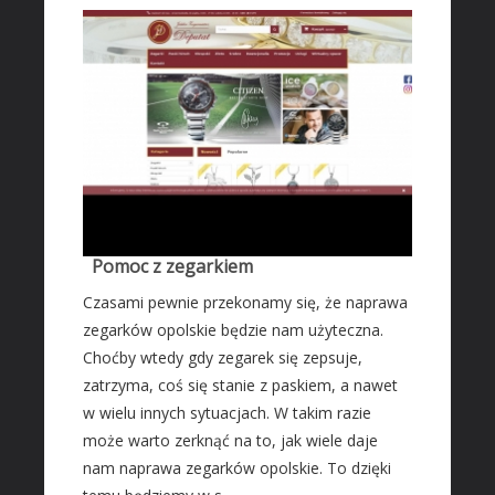
Fotografia
Adwokaci, Porady Prawne
Ślub i Wesele
Sprzątanie, Porządkowanie
Serwis
Opieka
Inne Usługi
HOTELE
Pomoc z zegarkiem
Hotele i Noclegi
Czasami pewnie przekonamy się, że naprawa
zegarków opolskie będzie nam użyteczna.
Podróże
Choćby wtedy gdy zegarek się zepsuje,
Wypoczynek
zatrzyma, coś się stanie z paskiem, a nawet
ZABIEGI
w wielu innych sytuacjach. W takim razie
Dietetyka, Odchudzanie
może warto zerknąć na to, jak wiele daje
nam naprawa zegarków opolskie. To dzięki
Kosmetyki