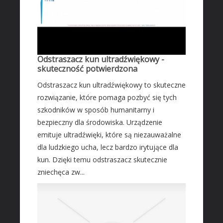
Transport
Części Samochodowe
Wynajem
Usługi Motoryzacyjne
Odstraszacz kun ultradźwiękowy -
skuteczność potwierdzona
Salony, Komisy
Odstraszacz kun ultradźwiękowy to skuteczne
MARKETING
rozwiązanie, które pomaga pozbyć się tych
Agencje Reklamowe
szkodników w sposób humanitarny i
Materiały Reklamowe
bezpieczny dla środowiska. Urządzenie
emituje ultradźwięki, które są niezauważalne
Inne Agencje
dla ludzkiego ucha, lecz bardzo irytujące dla
AKTYWNOŚĆ FIZYCZNA
kun. Dzięki temu odstraszacz skutecznie
Imprezy Integracyjne
zniechęca zw...
PRZEMYSŁ
Informatyczne
Restauracje, Catering