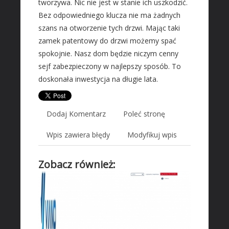
tworzywa. Nic nie jest w stanie ich uszkodzić.
Wyposażenie Wnętrz
Bez odpowiedniego klucza nie ma żadnych
Wyposażenie Łazienki
szans na otworzenie tych drzwi. Mając taki
Odzież
zamek patentowy do drzwi możemy spać
Sport
spokojnie. Nasz dom będzie niczym cenny
Elektronika, RTV, AGD
sejf zabezpieczony w najlepszy sposób. To
doskonała inwestycja na długie lata.
Art. Dla Zwierząt
Ogród, Rośliny
Chemia
Dodaj Komentarz
Poleć stronę
Art. Spożywcze
Wpis zawiera błędy
Modyfikuj wpis
Inne Sklepy
MASZYNY SPECJALISTYCZNE
Zobacz również:
Maszyny
Narzędzia
Przemysł Metalowy
AUTO-MOTO