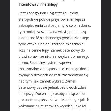
Materiały Budowlane
Interntowa / Inne Sklepy
REZYDENCJE
Strzeżonego Pan Bóg strzeże - mówi
staropolskie polskie przysłowie. Im lepsze
Drzwi i Okna
zabezpieczenia zastosujemy w swoim domu,
Klimatyzacja i Wentylacja
tym mniejsza szansa na wizytę pod naszą
Nieruchomości, Działki
nieobecność niechcianego gościa. Złodzieje
Domy, Mieszkania
tylko czekają na opuszczone mieszkania i
liczą na cenne łupy. Zamek patentowy do
SZKOŁA
drzwi sprawi, że nikt nie wejdzie do naszego
Placówki Edukacyjne
domu. Specjalny system zapewnia
Kursy Językowe
maksymalne zabezpieczenie. Budując dom i
Konferencje, Sale Szkoleniowe
myśląc o drzwiach od razu zastanówmy się
Kursy i Szkolenia
nad tym, jaki zamek wybrać. Zamek
patentowy będzie jednak bez dwóch zdań
SPRZEDAŻ INTERNTOWA
najlepszy. Docenią go osoby ceniące sobie
Dla Dzieci
poczucie bezpieczeństwa. Materiały z jakich
Meble
wykonane są te zamki to wysokiej jakości