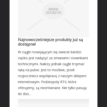
Leczenie
Salony Kosmetyczne
Sprzęt Medyczny
SOFTWARE
Oprogramowanie
Najnowocześniejsze produkty już są
Strony Internetowe
dostępne!
KONTAKT
W ciągle rozwijającym się świecie bardzo
ciężko jest nadążyć za zmianami i nowinkami
technicznymi. Należy jednak ciągle trzymać
rękę na pulsie. Jest to możliwe, jeżeli
rozpoczniesz współpracę z naszym sklepem
internetowym. Podzespoły RTV, które
oferujemy, są niezrównane. Nie tylko pasują
do dzis...