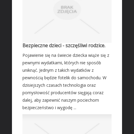
Fotografia
Adwokaci, Porady Prawne
Ślub i Wesele
Sprzątanie, Porządkowanie
Serwis
Bezpieczne dzieci - szczęśliwi rodzice.
Opieka
Pojawienie się na świecie dziecka wiąże się z
Inne Usługi
pewnymi wydatkami, których nie sposób
uniknąć. Jednym z takich wydatków z
HOTELE
pewnością będzie fotelik do samochodu. W
Hotele i Noclegi
dzisiejszych czasach technologia oraz
Podróże
pomysłowość producentów sięgają coraz
Wypoczynek
dalej, aby zapewnić naszym pociechom
bezpieczeństwo i wygodę ...
ZABIEGI
Dietetyka, Odchudzanie
Kosmetyki