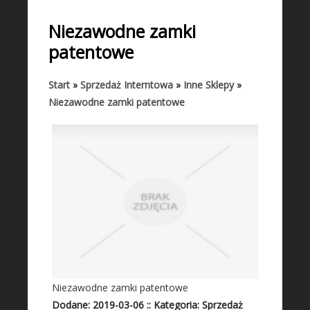
START
Niezawodne zamki
BIZNES
patentowe
Biura Rachunkowe
Doradztwo
Start
»
Sprzedaż Interntowa
»
Inne Sklepy
»
Niezawodne zamki patentowe
Drukarnie
Handel
Hurtownie
Kredyty, Leasing
Oferty Pracy
Ekologia
Banki, Przelewy, Waluty, Kantory
BUDOWLANKA
Projektowanie
Niezawodne zamki patentowe
Remonty, Elektryk, Hydraulik
Dodane: 2019-03-06
::
Kategoria: Sprzedaż