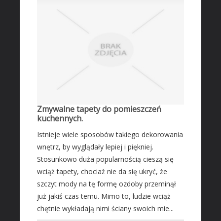
Fotografia
Adwokaci, Porady Prawne
Ślub i Wesele
Sprzątanie, Porządkowanie
Serwis
Opieka
Inne Usługi
Zmywalne tapety do pomieszczeń
HOTELE
kuchennych.
Hotele i Noclegi
Istnieje wiele sposobów takiego dekorowania
wnętrz, by wyglądały lepiej i piękniej.
Podróże
Stosunkowo duża popularnością cieszą się
Wypoczynek
wciąż tapety, chociaż nie da się ukryć, że
ZABIEGI
szczyt mody na tę formę ozdoby przeminął
Dietetyka, Odchudzanie
już jakiś czas temu. Mimo to, ludzie wciąż
chętnie wykładają nimi ściany swoich mie...
Kosmetyki