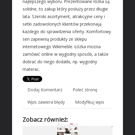
najlepszego wyboru. Prezentowane łóżka są
Wyposażenie Wnętrz
solidne, to zakup który posłuży przez długie
Wyposażenie Łazienki
lata. Szeroki asortyment, atrakcyjne ceny i
Odzież
setki zadowolonych klientów przekonają
Sport
każdego do sprawdzenia oferty. Komfortowy
Elektronika, RTV, AGD
sen zapewnią produkty ze sklepu
internetowego Wikimeble. Łóżka można
Art. Dla Zwierząt
zamówić online w wygodny sposób, a także
Ogród, Rośliny
dobrać do niego dodatki, np. wygodny
Chemia
materac.
Art. Spożywcze
Inne Sklepy
Dodaj Komentarz
Poleć stronę
MASZYNY SPECJALISTYCZNE
Wpis zawiera błędy
Modyfikuj wpis
Maszyny
Narzędzia
Zobacz również:
Przemysł Metalowy
AUTO-MOTO