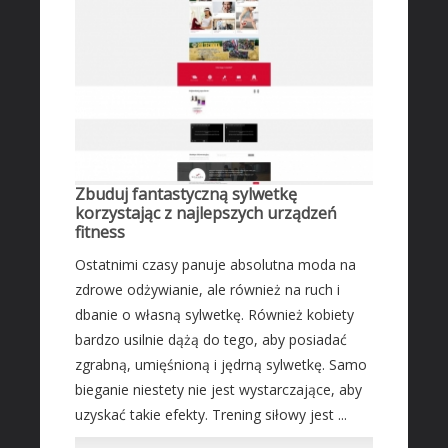
Transport
Części Samochodowe
Wynajem
Usługi Motoryzacyjne
Salony, Komisy
MARKETING
Zbuduj fantastyczną sylwetkę
korzystając z najlepszych urządzeń
Agencje Reklamowe
fitness
Materiały Reklamowe
Ostatnimi czasy panuje absolutna moda na
Inne Agencje
zdrowe odżywianie, ale również na ruch i
AKTYWNOŚĆ FIZYCZNA
dbanie o własną sylwetkę. Również kobiety
bardzo usilnie dążą do tego, aby posiadać
Imprezy Integracyjne
zgrabną, umięśnioną i jędrną sylwetkę. Samo
PRZEMYSŁ
bieganie niestety nie jest wystarczające, aby
Informatyczne
uzyskać takie efekty. Trening siłowy jest ...
Restauracje, Catering