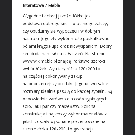
Materiały Budowlane
Interntowa / Meble
REZYDENCJE
Wygodne i dobrej jakości łóżko jest
podstawą dobrego snu. To od niego zależy,
Drzwi i Okna
czy obudzimy się wypoczęci i w dobrym
Klimatyzacja i Wentylacja
nastroju. Jego zły wybór może poskutkować
Nieruchomości, Działki
bólami kręgosłupa oraz niewyspaniem. Dobry
Domy, Mieszkania
sen doda nam sił na cały dzień. Na stronie
www.wikimeble.pl znajdą Państwo szeroki
SZKOŁA
wybór łóżek. Wymiary łóżka 120x200 to
Placówki Edukacyjne
najczęściej dokonywany zakup i
Kursy Językowe
najpopularniejszy produkt. Jego uniwersalne
Konferencje, Sale Szkoleniowe
rozmiary idealnie pasują do każdej sypialni. Są
Kursy i Szkolenia
odpowiednie zarówno dla osób sypiających
solo, jak i par czy małżeństw. Solidna
SPRZEDAŻ INTERNTOWA
konstrukcja i najlepszy wybór materiałów z
Dla Dzieci
jakich zostały wykonane prezentowane na
Meble
stronie łóżka 120x200, to gwarancja