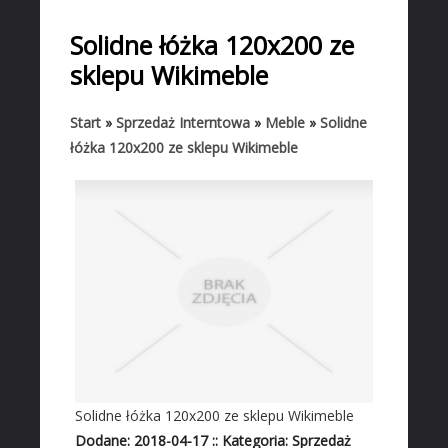
START
Solidne łóżka 120x200 ze
BIZNES
sklepu Wikimeble
Biura Rachunkowe
Doradztwo
Start
»
Sprzedaż Interntowa
»
Meble
»
Solidne
łóżka 120x200 ze sklepu Wikimeble
Drukarnie
Handel
Hurtownie
Kredyty, Leasing
Oferty Pracy
Ekologia
Banki, Przelewy, Waluty, Kantory
BUDOWLANKA
Projektowanie
Solidne łóżka 120x200 ze sklepu Wikimeble
Remonty, Elektryk, Hydraulik
Dodane: 2018-04-17
::
Kategoria: Sprzedaż