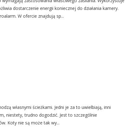
wymagają zastosowania właściwego zasilania. Wykorzystuje
liwia dostarczenie energii koniecznej do działania kamery.
roalarm. W ofercie znajdują sp...
hodzą własnymi ścieżkami. Jedni je za to uwielbiają, inni
, niestety, trudno dogodzić. Jest to szczególnie
w. Koty nie są może tak wy...