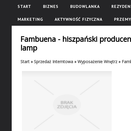
START
BIZNES
BUDOWLANKA
REZYDEN
MARKETING
AKTYWNOŚĆ FIZYCZNA
PRZEMY
Fambuena - hiszpański producen
lamp
Start
»
Sprzedaż Interntowa
»
Wyposażenie Wnętrz
»
Famb