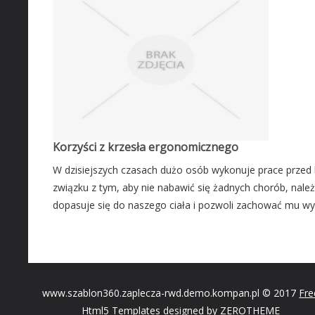
Korzyści z krzesła ergonomicznego
W dzisiejszych czasach dużo osób wykonuje prace prz
związku z tym, aby nie nabawić się żadnych chorób, należ
dopasuje się do naszego ciała i pozwoli zachować mu wy
www.szablon360.zaplecza-rwd.demo.kompan.pl © 2017
Fre
Html5 Templates
designed by ZEROTHEME