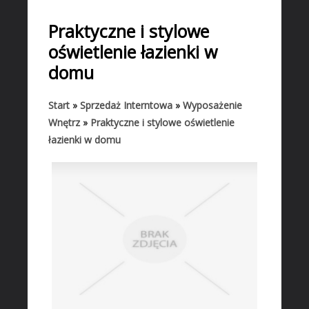
START
Praktyczne i stylowe
BIZNES
oświetlenie łazienki w
Biura Rachunkowe
domu
Doradztwo
Drukarnie
Start
»
Sprzedaż Interntowa
»
Wyposażenie
Wnętrz
»
Praktyczne i stylowe oświetlenie
Handel
łazienki w domu
Hurtownie
Kredyty, Leasing
Oferty Pracy
Ekologia
Banki, Przelewy, Waluty, Kantory
BUDOWLANKA
Projektowanie
Remonty, Elektryk, Hydraulik