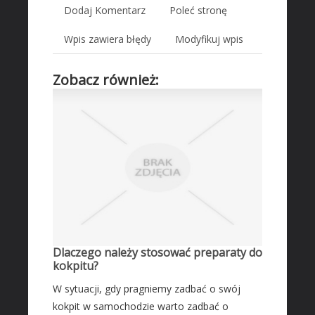
Dodaj Komentarz
Poleć stronę
Transport
Części Samochodowe
Wpis zawiera błędy
Modyfikuj wpis
Wynajem
Zobacz również:
Usługi Motoryzacyjne
Salony, Komisy
MARKETING
Agencje Reklamowe
Materiały Reklamowe
Inne Agencje
AKTYWNOŚĆ FIZYCZNA
Imprezy Integracyjne
Dlaczego należy stosować preparaty do
PRZEMYSŁ
kokpitu?
Informatyczne
W sytuacji, gdy pragniemy zadbać o swój
kokpit w samochodzie warto zadbać o
Restauracje, Catering