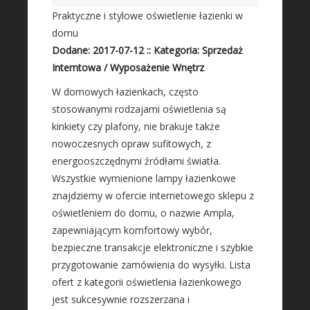
Materiały Budowlane
Praktyczne i stylowe oświetlenie łazienki w
REZYDENCJE
domu
Dodane: 2017-07-12
::
Kategoria: Sprzedaż
Drzwi i Okna
Interntowa / Wyposażenie Wnętrz
Klimatyzacja i Wentylacja
W domowych łazienkach, często
Nieruchomości, Działki
stosowanymi rodzajami oświetlenia są
Domy, Mieszkania
kinkiety czy plafony, nie brakuje także
SZKOŁA
nowoczesnych opraw sufitowych, z
energooszczędnymi źródłami światła.
Placówki Edukacyjne
Wszystkie wymienione lampy łazienkowe
Kursy Językowe
znajdziemy w ofercie internetowego sklepu z
Konferencje, Sale Szkoleniowe
oświetleniem do domu, o nazwie Ampla,
Kursy i Szkolenia
zapewniającym komfortowy wybór,
bezpieczne transakcje elektroniczne i szybkie
SPRZEDAŻ INTERNTOWA
przygotowanie zamówienia do wysyłki. Lista
Dla Dzieci
ofert z kategorii oświetlenia łazienkowego
Meble
jest sukcesywnie rozszerzana i