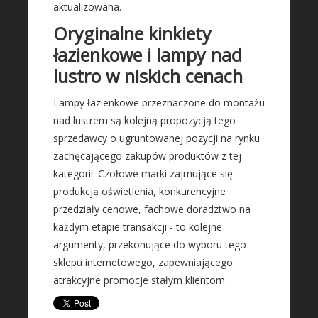
Wyposażenie Wnętrz
aktualizowana.
Wyposażenie Łazienki
Oryginalne kinkiety
Odzież
łazienkowe i lampy nad
Sport
lustro w niskich cenach
Elektronika, RTV, AGD
Lampy łazienkowe przeznaczone do montażu
Art. Dla Zwierząt
nad lustrem są kolejną propozycją tego
Ogród, Rośliny
sprzedawcy o ugruntowanej pozycji na rynku
Chemia
zachęcającego zakupów produktów z tej
kategorii. Czołowe marki zajmujące się
Art. Spożywcze
produkcją oświetlenia, konkurencyjne
Inne Sklepy
przedziały cenowe, fachowe doradztwo na
MASZYNY SPECJALISTYCZNE
każdym etapie transakcji - to kolejne
argumenty, przekonujące do wyboru tego
Maszyny
sklepu internetowego, zapewniającego
Narzędzia
atrakcyjne promocje stałym klientom.
Przemysł Metalowy
AUTO-MOTO