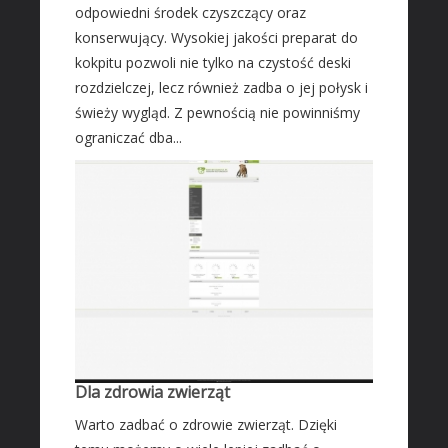
odpowiedni środek czyszczący oraz
Fotografia
konserwujący. Wysokiej jakości preparat do
Adwokaci, Porady Prawne
kokpitu pozwoli nie tylko na czystość deski
Ślub i Wesele
rozdzielczej, lecz również zadba o jej połysk i
Sprzątanie, Porządkowanie
świeży wygląd. Z pewnością nie powinniśmy
ograniczać dba...
Serwis
Opieka
Inne Usługi
HOTELE
Hotele i Noclegi
Podróże
Wypoczynek
ZABIEGI
Dla zdrowia zwierząt
Dietetyka, Odchudzanie
Warto zadbać o zdrowie zwierząt. Dzięki
Kosmetyki