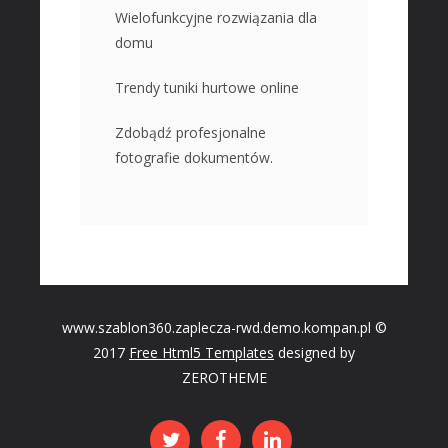
Wielofunkcyjne rozwiązania dla
domu
Trendy tuniki hurtowe online
Zdobądź profesjonalne
fotografie dokumentów.
www.szablon360.zaplecza-rwd.demo.kompan.pl ©
2017
Free Html5 Templates
designed by
ZEROTHEME