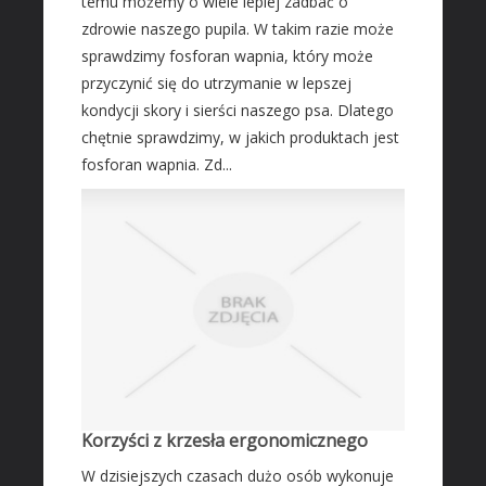
temu możemy o wiele lepiej zadbać o
Leczenie
zdrowie naszego pupila. W takim razie może
Salony Kosmetyczne
sprawdzimy fosforan wapnia, który może
Sprzęt Medyczny
przyczynić się do utrzymanie w lepszej
kondycji skory i sierści naszego psa. Dlatego
SOFTWARE
chętnie sprawdzimy, w jakich produktach jest
Oprogramowanie
fosforan wapnia. Zd...
Strony Internetowe
KONTAKT
Korzyści z krzesła ergonomicznego
W dzisiejszych czasach dużo osób wykonuje