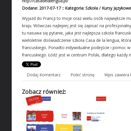
http://casadelalengua.pl/
Dodane: 2017-07-17
::
Kategoria: Szkoła / Kursy Językow
Wyjazd do Francji to moje oraz wielu osób największe mar
kraju. Wówczas najlepiej jest się zapisać na profesjonaln
tu nasuwa się pytanie, jaka jest najlepsza szkoła francus
wieloletnie doświadczenie szkoła Casa de la lengua, któr
francuskiego. Ponadto indywidualne podejście i pomoc w 
francuskiego. Łódź jest w centrum Polski, dlatego każdy m
Dodaj Komentarz
Poleć stronę
Wpis zawiera 
Zobacz również: