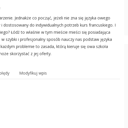
e
zenie. Jednakże co począć, jeżeli nie zna się języka owego
y i dostosowany do indywidualnych potrzeb kurs francuskiego. I
kiego? Łódź to właśnie w tym mieście mieści się posiadająca
a w szybki i profesjonalny sposób nauczy nas podstaw języka
każdym problemie to zasada, którą kieruje się owa szkoła
oże skorzystać z jej oferty.
błędy
Modyfikuj wpis