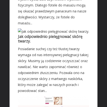
fizycznym. Dlatego fotele do masażu mogą
Transport
się okazać prawdziwym panaceum na nasze
Części Samochodowe
dolegliwości. Wystarczy, że fotele do
Wynajem
masażu...
Usługi Motoryzacyjne
Salony, Komisy
Jak odpowiednio pielęgnować skórę
twarzy.
MARKETING
Posiadanie suchej czy też tłustej twarzy
Agencje Reklamowe
wymaga od nas intensywnej pielęgnacji takiej
Materiały Reklamowe
skóry. Musimy ją codziennie oczyszczać oraz
Inne Agencje
nawilżać. Nie warto zapominać również o
odpowiednim złuszczeniu. Pozwala ono na
AKTYWNOŚĆ FIZYCZNA
oczyszczenie skóry z martwego naskórka,
Imprezy Integracyjne
który może zalegać w naszych porach i
PRZEMYSŁ
powodować stan...
Informatyczne
Restauracje, Catering