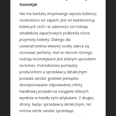
Materiały Budowlane
Kosmetyki
REZYDENCJE
Nie ma bardziej zmysłowego wyrazu kobiecej
osobowości niż zapach. Jest on kwintesencją
Drzwi i Okna
kobiecych cech i w zależności od rodzaju
Klimatyzacja i Wentylacja
składników zapachowych podkreśla różne
Nieruchomości, Działki
przymioty kobiety. Dlatego dla
Domy, Mieszkania
uzewnętrznienia własnej osoby zaleca się
stosować perfumy. Hurt w obrocie różnego
SZKOŁA
rodzaju kosmetykami jest dobrym sposobem
Placówki Edukacyjne
na biznes. Pośrednictwo pomiędzy
Kursy Językowe
producentem a sprzedawcą detalicznym
Konferencje, Sale Szkoleniowe
pozwala zarobić godziwe pieniądze.
Kursy i Szkolenia
Skomponowanie odpowiedniej oferty
handlowej pozwala na osiąganie dobrych
SPRZEDAŻ INTERNTOWA
wyników w handlu tymi artykułami. Z drugiej
Dla Dzieci
strony, będąc sprzedawcą detalicznym, też
Meble
można nieźle zarobić sprzedając