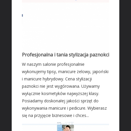
Fotografia
Adwokaci, Porady Prawne
Ślub i Wesele
Sprzątanie, Porządkowanie
Serwis
Opieka
Profesjonalna i tania stylizacja paznokci
Inne Usługi
W naszym salonie profesjonalnie
HOTELE
wykonujemy tipsy, manicure żelowy, japoński
i manicure hybrydowy. Cena stylizacji
Hotele i Noclegi
paznokci nie jest wygórowana. Używamy
Podróże
wyłącznie kosmetyków najwyższej klasy.
Wypoczynek
Posiadamy doskonałej jakości sprzęt do
ZABIEGI
wykonywania manicure i pedicure. Wybierasz
się na przyjęcie biznesowe i chces...
Dietetyka, Odchudzanie
Kosmetyki