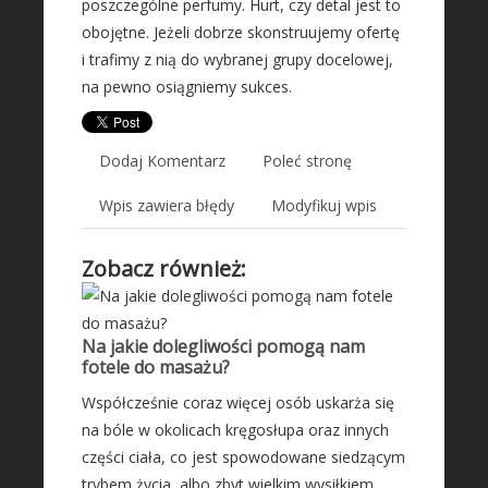
poszczególne perfumy. Hurt, czy detal jest to
Wyposażenie Wnętrz
obojętne. Jeżeli dobrze skonstruujemy ofertę
Wyposażenie Łazienki
i trafimy z nią do wybranej grupy docelowej,
Odzież
na pewno osiągniemy sukces.
Sport
Elektronika, RTV, AGD
Dodaj Komentarz
Poleć stronę
Art. Dla Zwierząt
Ogród, Rośliny
Wpis zawiera błędy
Modyfikuj wpis
Chemia
Zobacz również:
Art. Spożywcze
Inne Sklepy
MASZYNY SPECJALISTYCZNE
Na jakie dolegliwości pomogą nam
fotele do masażu?
Maszyny
Współcześnie coraz więcej osób uskarża się
Narzędzia
na bóle w okolicach kręgosłupa oraz innych
Przemysł Metalowy
części ciała, co jest spowodowane siedzącym
AUTO-MOTO
trybem życia, albo zbyt wielkim wysiłkiem