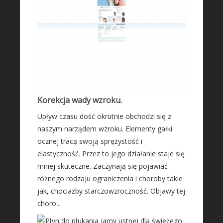
Leczenie
Salony Kosmetyczne
Sprzęt Medyczny
SOFTWARE
Oprogramowanie
Strony Internetowe
Korekcja wady wzroku.
KONTAKT
Upływ czasu dość okrutnie obchodzi się z
naszym narządem wzroku. Elementy gałki
ocznej tracą swoją sprężystość i
elastyczność. Przez to jego działanie staje się
mniej skuteczne. Zaczynają się pojawiać
różnego rodzaju ograniczenia i choroby takie
jak, chociażby starczowzroczność. Objawy tej
choro...