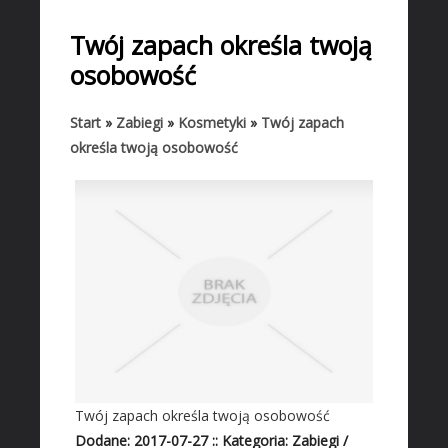
START
Twój zapach określa twoją
BIZNES
osobowość
Biura Rachunkowe
Doradztwo
Start
»
Zabiegi
»
Kosmetyki
»
Twój zapach
określa twoją osobowość
Drukarnie
Handel
Hurtownie
Kredyty, Leasing
Oferty Pracy
Ekologia
Banki, Przelewy, Waluty, Kantory
BUDOWLANKA
Projektowanie
Twój zapach określa twoją osobowość
Remonty, Elektryk, Hydraulik
Dodane: 2017-07-27
::
Kategoria: Zabiegi /