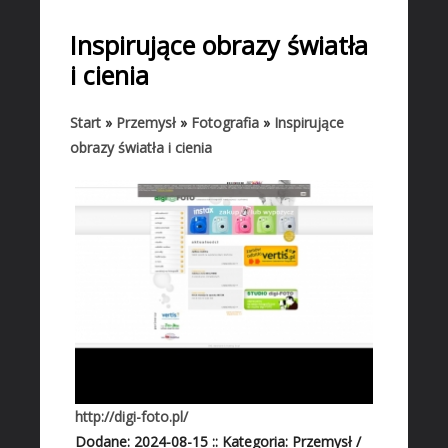
START
Inspirujące obrazy światła
BIZNES
i cienia
Biura Rachunkowe
Doradztwo
Start
»
Przemysł
»
Fotografia
»
Inspirujące
obrazy światła i cienia
Drukarnie
Handel
Hurtownie
Kredyty, Leasing
Oferty Pracy
Ekologia
Banki, Przelewy, Waluty, Kantory
BUDOWLANKA
Projektowanie
http://digi-foto.pl/
Remonty, Elektryk, Hydraulik
Dodane: 2024-08-15
::
Kategoria: Przemysł /