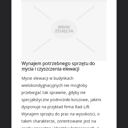
Fotografia
Adwokaci, Porady Prawne
Ślub i Wesele
Sprzątanie, Porządkowanie
Serwis
Opieka
Inne Usługi
Wynajem potrzebnego sprzętu do
HOTELE
mycia i czyszczenia elewacji
Hotele i Noclegi
Mycie elewacji w budynkach
wielokondygnacyjnych nie mogłoby
Podróże
przebiegać tak sprawnie, gdyby nie
Wypoczynek
specjalistyczne podnośniki koszowe, jakimi
ZABIEGI
dysponuje na przykład firma Rad-Lift.
Dietetyka, Odchudzanie
Wynajem sprzętu do prac na wysokości, o
takim charakterze, zorientowane jest na
Kosmetyki