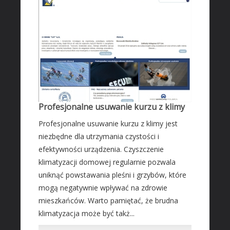
Transport
Części Samochodowe
Wynajem
Usługi Motoryzacyjne
Salony, Komisy
MARKETING
Profesjonalne usuwanie kurzu z klimy
Agencje Reklamowe
Profesjonalne usuwanie kurzu z klimy jest
Materiały Reklamowe
niezbędne dla utrzymania czystości i
Inne Agencje
efektywności urządzenia. Czyszczenie
AKTYWNOŚĆ FIZYCZNA
klimatyzacji domowej regularnie pozwala
uniknąć powstawania pleśni i grzybów, które
Imprezy Integracyjne
mogą negatywnie wpływać na zdrowie
PRZEMYSŁ
mieszkańców. Warto pamiętać, że brudna
Informatyczne
klimatyzacja może być takż...
Restauracje, Catering