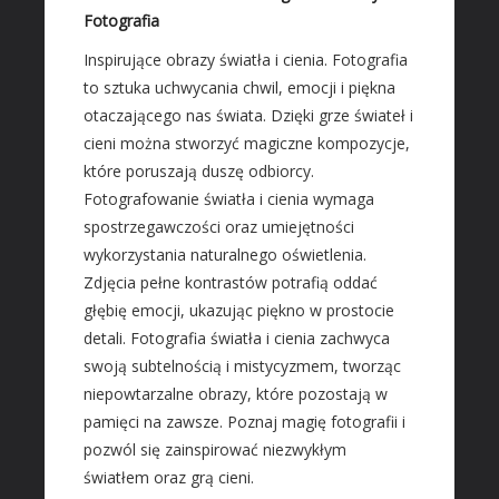
Materiały Budowlane
Fotografia
REZYDENCJE
Inspirujące obrazy światła i cienia. Fotografia
to sztuka uchwycania chwil, emocji i piękna
Drzwi i Okna
otaczającego nas świata. Dzięki grze świateł i
Klimatyzacja i Wentylacja
cieni można stworzyć magiczne kompozycje,
Nieruchomości, Działki
które poruszają duszę odbiorcy.
Domy, Mieszkania
Fotografowanie światła i cienia wymaga
spostrzegawczości oraz umiejętności
SZKOŁA
wykorzystania naturalnego oświetlenia.
Placówki Edukacyjne
Zdjęcia pełne kontrastów potrafią oddać
Kursy Językowe
głębię emocji, ukazując piękno w prostocie
Konferencje, Sale Szkoleniowe
detali. Fotografia światła i cienia zachwyca
Kursy i Szkolenia
swoją subtelnością i mistycyzmem, tworząc
niepowtarzalne obrazy, które pozostają w
SPRZEDAŻ INTERNTOWA
pamięci na zawsze. Poznaj magię fotografii i
Dla Dzieci
pozwól się zainspirować niezwykłym
Meble
światłem oraz grą cieni.