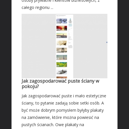
osoby prywatne i klientów biznesowych, z
Leczenie
całego regionu ...
Salony Kosmetyczne
Sprzęt Medyczny
SOFTWARE
Oprogramowanie
Strony Internetowe
KONTAKT
Jak zagospodarować puste ściany w
pokoju?
Jak zagospodarować puste i mało estetyczne
ściany, to pytanie zadają sobie setki osób. A
być może dobrym pomysłem byłyby plakaty
na zamówienie, które można powiesić na
pustych ścianach. Owe plakaty na