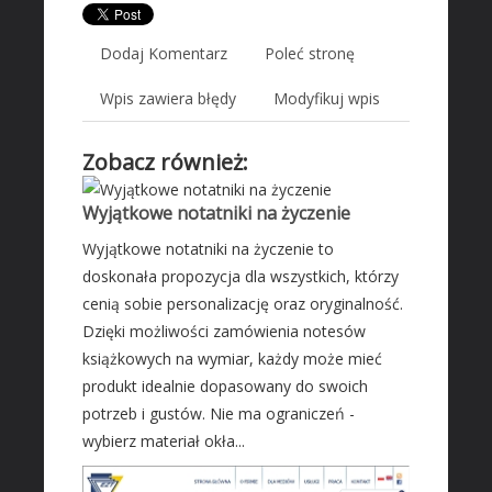
Wyposażenie Wnętrz
Wyposażenie Łazienki
Dodaj Komentarz
Poleć stronę
Odzież
Wpis zawiera błędy
Modyfikuj wpis
Sport
Elektronika, RTV, AGD
Zobacz również:
Art. Dla Zwierząt
Ogród, Rośliny
Wyjątkowe notatniki na życzenie
Chemia
Wyjątkowe notatniki na życzenie to
Art. Spożywcze
doskonała propozycja dla wszystkich, którzy
cenią sobie personalizację oraz oryginalność.
Inne Sklepy
Dzięki możliwości zamówienia notesów
MASZYNY SPECJALISTYCZNE
książkowych na wymiar, każdy może mieć
Maszyny
produkt idealnie dopasowany do swoich
Narzędzia
potrzeb i gustów. Nie ma ograniczeń -
wybierz materiał okła...
Przemysł Metalowy
AUTO-MOTO