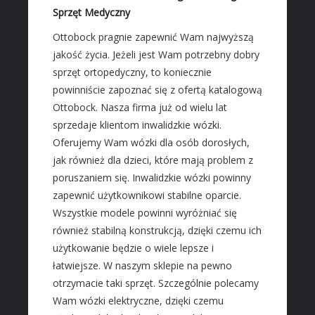
Materiały Budowlane
Sprzęt Medyczny
REZYDENCJE
Ottobock pragnie zapewnić Wam najwyższą
jakość życia. Jeżeli jest Wam potrzebny dobry
Drzwi i Okna
sprzęt ortopedyczny, to koniecznie
Klimatyzacja i Wentylacja
powinniście zapoznać się z ofertą katalogową
Nieruchomości, Działki
Ottobock. Nasza firma już od wielu lat
Domy, Mieszkania
sprzedaje klientom inwalidzkie wózki.
Oferujemy Wam wózki dla osób dorosłych,
SZKOŁA
jak również dla dzieci, które mają problem z
Placówki Edukacyjne
poruszaniem się. Inwalidzkie wózki powinny
Kursy Językowe
zapewnić użytkownikowi stabilne oparcie.
Konferencje, Sale Szkoleniowe
Wszystkie modele powinni wyróżniać się
Kursy i Szkolenia
również stabilną konstrukcją, dzięki czemu ich
użytkowanie będzie o wiele lepsze i
SPRZEDAŻ INTERNTOWA
łatwiejsze. W naszym sklepie na pewno
Dla Dzieci
otrzymacie taki sprzęt. Szczególnie polecamy
Meble
Wam wózki elektryczne, dzięki czemu