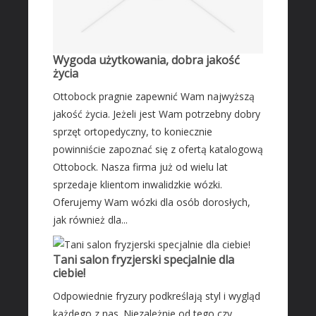
Leczenie
Salony Kosmetyczne
Sprzęt Medyczny
Wygoda użytkowania, dobra jakość
życia
SOFTWARE
Ottobock pragnie zapewnić Wam najwyższą
Oprogramowanie
jakość życia. Jeżeli jest Wam potrzebny dobry
Strony Internetowe
sprzęt ortopedyczny, to koniecznie
KONTAKT
powinniście zapoznać się z ofertą katalogową
Ottobock. Nasza firma już od wielu lat
sprzedaje klientom inwalidzkie wózki.
Oferujemy Wam wózki dla osób dorosłych,
jak również dla...
Tani salon fryzjerski specjalnie dla
ciebie!
Odpowiednie fryzury podkreślają styl i wygląd
każdego z nas. Niezależnie od tego czy