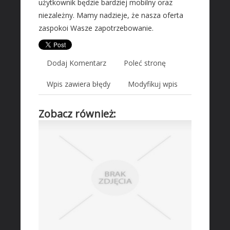
użytkownik będzie bardziej mobilny oraz
Wyposażenie Wnętrz
niezależny. Mamy nadzieje, że nasza oferta
Wyposażenie Łazienki
zaspokoi Wasze zapotrzebowanie.
Odzież
Sport
Dodaj Komentarz
Poleć stronę
Elektronika, RTV, AGD
Art. Dla Zwierząt
Wpis zawiera błędy
Modyfikuj wpis
Ogród, Rośliny
Chemia
Zobacz również:
Art. Spożywcze
Inne Sklepy
MASZYNY SPECJALISTYCZNE
Maszyny
Narzędzia
Przemysł Metalowy
AUTO-MOTO