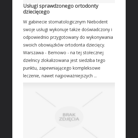
Usługi sprawdzonego ortodonty
Transport
dziecięcego
Części Samochodowe
W gabinecie stomatologicznym Niebodent
Wynajem
swoje usługi wykonuje także doświadczony i
Usługi Motoryzacyjne
odpowiednio przygotowany do wykonywania
swoich obowiązków ortodonta dziecięcy.
Salony, Komisy
Warszawa - Bemowo - na tej stołecznej
MARKETING
dzielnicy zlokalizowana jest siedziba tego
Agencje Reklamowe
punktu, zapewniającego kompleksowe
Materiały Reklamowe
leczenie, nawet najpoważniejszych ...
Inne Agencje
AKTYWNOŚĆ FIZYCZNA
Imprezy Integracyjne
PRZEMYSŁ
Informatyczne
Restauracje, Catering