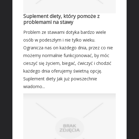
Fotografia
Suplement diety, który pomoże z
Adwokaci, Porady Prawne
problemami na stawy
Ślub i Wesele
Problem ze stawami dotyka bardzo wiele
Sprzątanie, Porządkowanie
osób w podeszłym i nie tylko wieku.
Serwis
Ogranicza nas on każdego dnia, przez co nie
Opieka
możemy normalnie funkcjonować, by móc
Inne Usługi
cieszyć się życiem, biegać, ćwiczyć i chodzić
każdego dnia oferujemy świetną opcję.
HOTELE
Suplement diety Jak już powszechnie
Hotele i Noclegi
wiadomo...
Podróże
Wypoczynek
ZABIEGI
Dietetyka, Odchudzanie
Kosmetyki