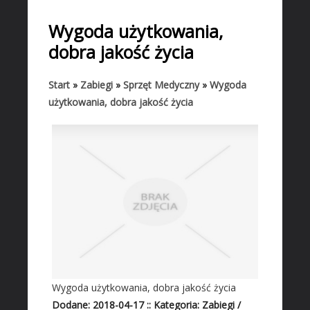
START
Wygoda użytkowania,
BIZNES
dobra jakość życia
Biura Rachunkowe
Doradztwo
Start
»
Zabiegi
»
Sprzęt Medyczny
»
Wygoda
użytkowania, dobra jakość życia
Drukarnie
Handel
Hurtownie
Kredyty, Leasing
Oferty Pracy
Ekologia
Banki, Przelewy, Waluty, Kantory
BUDOWLANKA
Projektowanie
Wygoda użytkowania, dobra jakość życia
Remonty, Elektryk, Hydraulik
Dodane: 2018-04-17
::
Kategoria: Zabiegi /